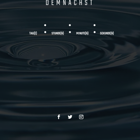
DEMNÄCHST
:
:
:
TAG(E)
STUNDE(N)
MINUTE(N)
SEKUNDE(N)